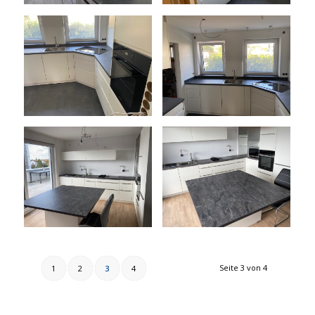
Seite 3 von 4
1
2
3
4